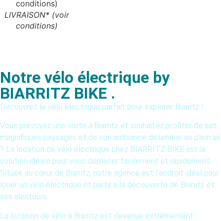
LIVRAISON* (voir
conditions)
Notre vélo électrique by
BIARRITZ BIKE .
Découvrez le vélo électrique parfait pour explorer Biarritz !
Vous prévoyez une visite à Biarritz et souhaitez profiter de ses
magnifiques paysages et de son ambiance détendue en plein air
? La location de vélo électrique chez BIARRITZ BIKE est la
solution idéale pour vous déplacer facilement et rapidement.
Située au cœur de Biarritz, notre agence est l’endroit idéal pour
louer un vélo électrique et partir à la découverte de Biarritz et
ses alentours.
La location de vélo à Biarritz est devenue extrêmement